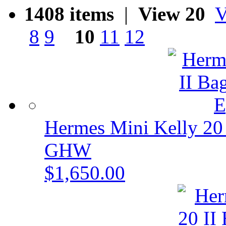
1408 items
|
View 20
V
8
9
10
11
12
Hermes Mini Kelly 20
GHW
$1,650.00