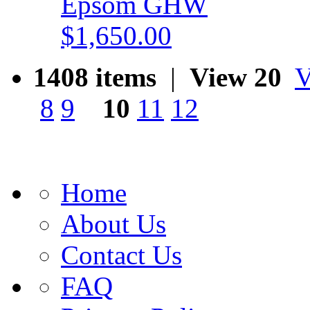
Epsom GHW
$1,650.00
1408 items
|
View 20
V
8
9
10
11
12
Home
About Us
Contact Us
FAQ