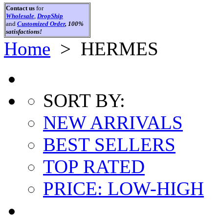
Contact us
for
Wholesale
,
DropShip
and
Customized Order
, 100%
satisfactions!
Home
>
HERMES
SORT BY:
NEW ARRIVALS
BEST SELLERS
TOP RATED
PRICE: LOW-HIGH