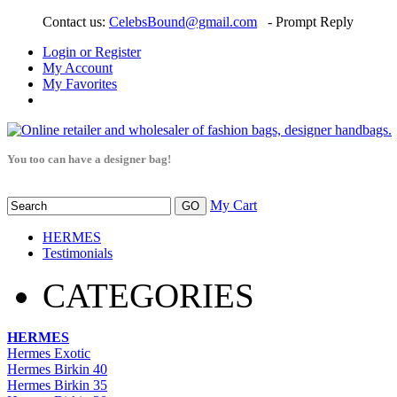
Contact us:
CelebsBound@gmail.com
- Prompt Reply
Login or Register
My Account
My Favorites
You too can have a designer bag!
My Cart
HERMES
Testimonials
CATEGORIES
HERMES
Hermes Exotic
Hermes Birkin 40
Hermes Birkin 35